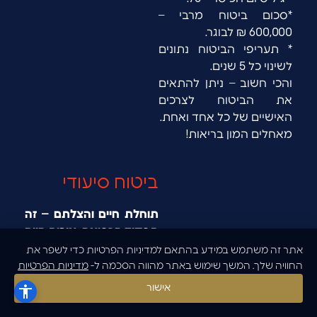
*סכום ביטוח מרבי –
600,000 ₪ לבוגר.
* תעריפי הביטוח נתונים
לשינוי כל 5 שנים.
והכי חשוב – ניתן להתאים
את הביטוח לצרכים
האישיים של כל אחד ואחת.
מאחלים המון בריאות!
ביטוח סיעודי
תוחלת חיים והצלתם – זה
תפקיד הרפואה. איכות חיים
– זה התפקיד שלנו.
אתר זה משתמש במידע בהתאם למדיניות הפרטיות כדי לשפר את
החיים המודרניים מציבים
החוויה שלך. המשך שימוש באתר מהווה הסכמה ל-
מדיניות הפרטיות
אותנו במצבים אבסורדיים –
אישור
מצד אחד הרפואה מאריכה
את תוחלת החיים, ומספקת