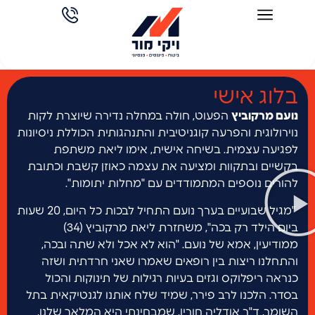
בלוג אישי
נועם מרקוביץ
הפעוט, חולה במחלה נדירה שיוצרת לקות
נוירולוגית והפרעה קוגניטיבית והתנהגותית הכוללת ניסיונות
לפגיעה עצמית. בשיחה אישית, אימו ליאת משתפת
בקשיים ובתקוות ומציעה את עצמה כאוזן קשבת וכתובת
להורים נוספים המתמודדים עם "מחלות יתומות".
"מגיל שבועיים בערך נועם התחיל לבכות כל היום, 20 שעות
ביום הילד רק בכה", משחזרת ליאת מרקוביץ (34)
ממודיעין, אמא של נועם. "הוא לא אכל ולא שתה ובכה,
והתחלנו ריצות בין רופאים שאמרו שאני חרדתית ושזה
כנראה ריפלוקס וגזים בעיות רגילות של תינוקות והכול
בסדר. הלכנו לרב פירר, שמיד שלח אותנו לגנטיקאית בתל
השומר, ד"ר אודליה חורין, שמבחינתי היא המלאך שלנו,