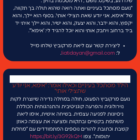
שלו רגע, בשקט. נושם", היא מסכמת בחיוך.
"נועם מסתכל בעיניים ואתה רואה שהוא תולה בך תקווה,
של 'אימא, אני יודע שאת תצילי אותי'. בסוף הוא יילך, והוא
יקפוץ, והוא ידבר, והוא יצעק, והוא ישיר, והוא יילך איתי יד
ביד ברחוב ויחבק אותי והוא יוכל להגיד לי: 'אימא'".
ליצירת קשר עם ליאת מרקוביץ שלחו מייל
ל:
liatidayan@gmail.com
.
הילד מסתכל בעיניים וכאילו אומר: "אימא, אני יודע
שתצילי אותי"
נועם מרקוביץ הפעוט, חולה במחלה נדירה שיוצרת לקות
נוירולוגית והפרעה קוגניטיבית והתנהגותית הכוללת
ניסיונות לפגיעה עצמית. בשיחה אישית, אימו ליאת
משתפת בקשיים ובתקוות ומציעה את עצמה כאוזן
קשבת וכתובת להורים נוספים המתמודדים עם "מחלות
יתומות". צפו
https://bit.ly/3G92kQM