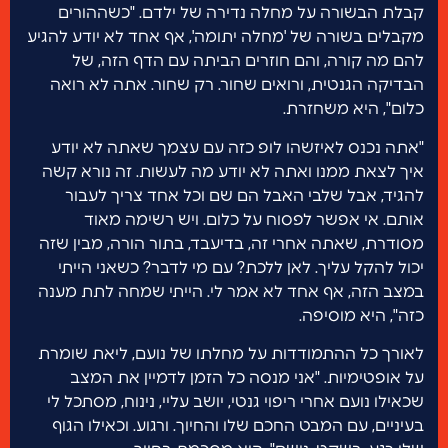
קבלת הבשורה על מחלה נדירה של ילדם. "כשההורים
מקבלים בשורה של 'מחלה יתומה', אף אחד לא יודע להגיע
להם מה קורה, והם חוזרים הביתה עם הדף הזה, של
הבדיקה הגנטית, ורואים שחור. רק שחור. אתה לא רואה
כלום", היא משחזרת.
"אתה נכנס לאיזשהו לופ כזה עם עצמך שאתה לא יודע
איך לצאת ממנו ואתה לא יודע מה לעשות. זה נורא קשה
להגיד, אבל שלבי האבל הם שם וכל אחד צריך לעבור
אותם. אי אפשר לפסוח על כלום. ויש רשימה מאוד
מסודרת, שאתה אחרי זה, בדיעבד, בתור הורה, מבין שזה
יכול להקל עליך. לאן ללכת? עם מי לדבר? כשאני הייתי
במצב הזה, אף אחד לא אמר לי. הייתי שמחה לתת מענה
כזה", היא מוסיפה.
לאורך כל ההתמודדות על מחלתו של נועם, ליאת שומרת
על אופטימיות. "אני מנסה כל הזמן לדמיין את המצב
שכאילו נועם אחרי ריפוי גנטי, יושב עליי, נינוח, מסתכל לי
בעיניים, עם המבט החכם שלו והחיוך. ורגוע. וכאילו הגוף