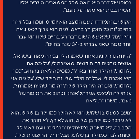
בסופו של דבר היא רואה שכל המשאבים הולכים אליו
והשיח בבית הוא מאוד על נועם".
הקושי בהתמודדות עם המצב הוא יומיומי ונוכח בכל זירה
בחיים: "זה כל הזמן רץ בראש 'למה הוא צריך לספוג את
זה? תינוק שלא עשה שום דבר רע בחיים שלו והוא עבר
יותר ממה שאני עברתי ב-34 שנה בחיים'".
"הייתה נוירולוגית אחת שאמרה לי, בכירה מאוד בישראל,
אנשים מחכים לה חודשים, שאמרה לי, 'על מה את
נלחמת? זה ילד אחד בארץ'", מוסיפה ליאת בזעזוע. "ככה
היא אמרה לי. אבל זה הילד שלי. זה הילד שלי. 'על מה אני
נלחמת? ואם זה היה הילד שלך? זה מה שהיית אומרת?',
עניתי לה ולעצמי אמרתי: 'אנחנו נכתוב את הסיפור של
נועם'", משחזרת ליאת.
"נועם כמעט בן שלוש. הוא לא הולך כמו ילד בן שלוש, הוא
לא מדבר כמו ילד בן שלוש, הוא לא רץ, לא חוקר את
הסביבה, לא משחק במשחקים 'הרגילים'. נועם לא אוכל
ושותה לבד כמו ילד בן שלוש. אבל זו רק החיצוניות שלו",