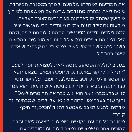
את המודעות למחלתו של נועם ולצורך במסגרת המיוחדת
גייסה ליאת נבחרת מתנדבים שרצה עם המשפחה ב'מירוץ
מודיעין' שהתקיים לאחרונה בעיר. "רצנו לצורך העלאת
מודעות גם לילדים עם צרכים מיוחדים, כדי שאנשים יכירו.
למה לילדים רגילים מגיע שיהיה להם גן מתחת לבית, ולהם
לא? למה הם צריכים לנסוע כל היום באוטובוסים ובהסעות
כשגם ככה קשה להם? כאילו למה? כי הם קצת?", שואלת
ליאת בתסכול.
במקביל, וללא הפסקה, מנסה ליאת למצוא תרופה לנועם.
"התחלתי לחקור באינטרנט ולחפש רופאים. מצאנו רופא,
פרופסור ווילסון, שיושב בפנסילבניה ועובד על ריפוי גנטי
כבר הרבה זמן. אז הייתה לנו פגישה אישית איתו. הוא אמר
לנו שבדצמבר-ינואר הוא יגיש כבר את החומרים ל-FDA
ותוך שנה בערך צפוי להתחיל ניסוי על ילדים, שמבחינתי זה
מדהים. להגיע למצב שאפשר להגיד, 'תכלס, זה תיכף
קורה'".
מתוך ההיכרות עם הקשיים היומימית מציעה ליאת עזרה
להורים אחרים שמצויים במצב דומה, ומתמודדים עם