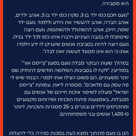
היא מסבירה.
"נועם חכם כמו ילד בן 3, סקרן כמו ילד בן 3, אוהב ילדים,
אוהב חברה, אוהב להעשיר את הידע וללמוד. נועם ילד
שמח, חייכן, אוהב להשתולל ולהשתטות. נועם רוצה
שיסתכלו לו בגובה העיניים וידברו איתו כמו לכל ילד בגילו.
נועם רוצה להיות בסביבת אנשים שיעניקו לו ידע וילמדו
אותו כי הוא אינו מסוגל לעשות זאת לבדו".
במהלך שעות הבוקר מבלה נועם במעון "צ'יימס אור"
במודיעין. "לקח לו בסביבות השלושה חודשים להחזיק שם
יותר משעתיים. הם פשוט הצילו אותי לגמרי. הבנתי שיש לי
פה עסק עם מלאכים", מספרת ליאת. עמותת "צ'יימס
ישראל" פועלת לשיפור איכות חייהם של אנשים עם
מוגבלות, באמצעות פיתוח תוכניות ושירותים מקצועיים
ומתקדמים לילדים ובוגרים ב-25 מסגרות ותוכניות, ליותר
מ-1,400 אנשים ובני משפחותיהם.
הגן בו נועם מתחנך נמצא כעת בסכנת סגירה. כדי להעלות