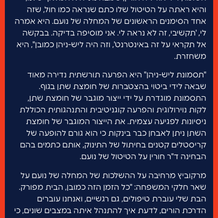
והיא ראתה על הטיטול שלו כתם שנראה כמו חול, שזה
אחד הסימנים הראשונים של המחלה של נועם. היא אמרה
לי, 'תקשיבי, זה לא נראה לי. אני מוסיפה בדיקה. בבקשה
אל תקראי על זה באינטרנט', וזה היה ליש-ניהן כמובן", היא
משחזרת.
"תסמונת ליש-ניהן" היא הפרעה תורשתית נדירה מאוד
שבאה לידי ביטוי בהצטברות של חומצת שתן בגוף.
התסמונת מוגדרת על ידי ייצור מוגבר של חומצת שתן,
לקות נוירולוגית והפרעה קוגניטיבית והתנהגותית הכוללת
ניסיונות לפגיעה עצמית. את הייצור המוגבר של חומצת
השתן ניתן לאבחן כבר בינקות כי הוא גורם להופעה של
קריסטלים קטנים בחיתול של התינוק, אותם כתמים בהם
הבחינה ד"ר חורין על הטיטול של נועם.
מרקוביץ מרחיבה על ההשלכות של המחלה של נועם על
שאר חלקי המשפחה: "כל הזמן הזה כמובן, הבית מפורק.
הבת שלי עוברת טיפולים, גם רגשיים, ואנחנו עוברים
הדרכת הורים, לדעת איך להתנהל איתה במצבים שונים, כי